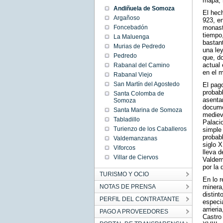
mapa, 
Andiñuela de Somoza
El hec
Argañoso
923, en
Foncebadón
monast
tiempo,
La Maluenga
bastant
Murias de Pedredo
una le
Pedredo
que, do
actual 
Rabanal del Camino
en el 
Rabanal Viejo
San Martín del Agostedo
El pago
probab
Santa Colomba de
asenta
Somoza
docume
Santa Marina de Somoza
mediev
Tabladillo
Palaci
Turienzo de los Caballeros
simple
probabl
Valdemanzanas
siglo X
Viforcos
lleva 
Villar de Ciervos
Valdem
por la 
TURISMO Y OCIO
En lo r
NOTAS DE PRENSA
minera
distint
PERFIL DEL CONTRATANTE
especi
arrier
PAGO A PROVEEDORES
Castro 