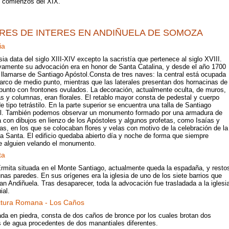
o comienzos del XIX.
RES DE INTERES EN ANDIÑUELA DE SOMOZA
ia
sia data del siglo XIII-XIV excepto la sacristía que pertenece al siglo XVIII.
ivamente su advocación era en honor de Santa Catalina, y desde el año 1700
 llamarse de Santiago Apóstol.Consta de tres naves: la central está ocupada
arco de medio punto, mientras que las laterales presentan dos hornacinas de
punto con frontones ovulados. La decoración, actualmente oculta, de muros,
s y columnas, eran florales. El retablo mayor consta de pedestal y cuerpo
e tipo tetrástilo. En la parte superior se encuentra una talla de Santiago
l. También podemos observar un monumento formado por una armadura de
 con dibujos en lienzo de los Apóstoles y algunos profetas, como Isaías y
s, en los que se colocaban flores y velas con motivo de la celebración de la
 Santa. El edificio quedaba abierto día y noche de forma que siempre
e alguien velando el monumento.
ta
Ermita situada en el Monte Santiago, actualmente queda la espadaña, y resto
nas paredes. En sus orígenes era la iglesia de uno de los siete barrios que
n Andiñuela. Tras desaparecer, toda la advocación fue trasladada a la iglesi
ial.
ctura Romana - Los Caños
ada en piedra, consta de dos caños de bronce por los cuales brotan dos
s de agua procedentes de dos manantiales diferentes.