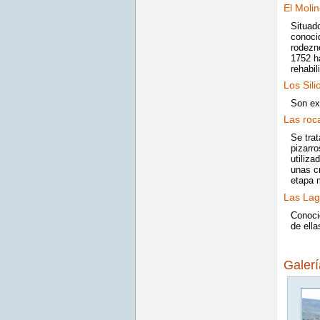
El Moli
Situado
conoci
rodezno
1752 h
rehabil
Los Sili
Son ex
Las roc
Se trat
pizarro
utiliza
unas cr
etapa 
Las La
Conoci
de ella
Galer