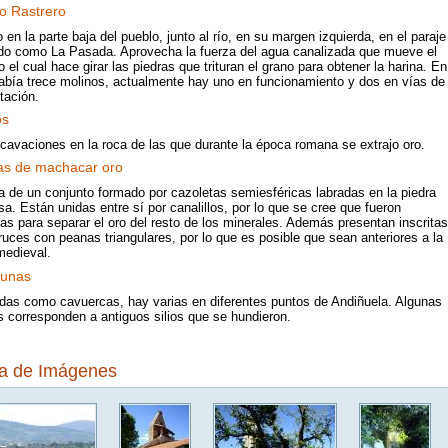
no Rastrero
 en la parte baja del pueblo, junto al río, en su margen izquierda, en el paraje
do como La Pasada. Aprovecha la fuerza del agua canalizada que mueve el
 el cual hace girar las piedras que trituran el grano para obtener la harina. En
abía trece molinos, actualmente hay uno en funcionamiento y dos en vías de
itación.
os
cavaciones en la roca de las que durante la época romana se extrajo oro.
as de machacar oro
a de un conjunto formado por cazoletas semiesféricas labradas en la piedra
sa. Están unidas entre sí por canalillos, por lo que se cree que fueron
das para separar el oro del resto de los minerales. Además presentan inscritas
uces con peanas triangulares, por lo que es posible que sean anteriores a la
medieval.
gunas
das como cavuercas, hay varias en diferentes puntos de Andiñuela. Algunas
s corresponden a antiguos silios que se hundieron.
ía de Imágenes