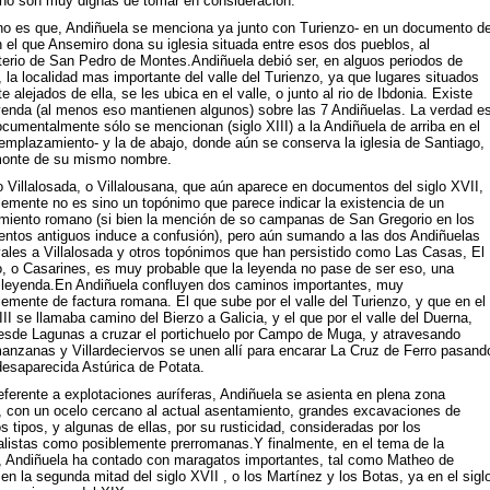
no son muy dignas de tomar en consideración.
ho es que, Andiñuela se menciona ya junto con Turienzo- en un documento d
 el que Ansemiro dona su iglesia situada entre esos dos pueblos, al
erio de San Pedro de Montes.Andiñuela debió ser, en alguos periodos de
 la localidad mas importante del valle del Turienzo, ya que lugares situados
e alejados de ella, se les ubica en el valle, o junto al rio de Ibdonia. Existe
yenda (al menos eso mantienen algunos) sobre las 7 Andiñuelas. La verdad e
cumentalmente sólo se mencionan (siglo XIII) a la Andiñuela de arriba en el
emplazamiento- y la de abajo, donde aún se conserva la iglesia de Santiago,
monte de su mismo nombre.
 Villalosada, o Villalousana, que aún aparece en documentos del siglo XVII,
lemente no es sino un topónimo que parece indicar la existencia de un
miento romano (si bien la mención de so campanas de San Gregorio en los
ntos antiguos induce a confusión), pero aún sumando a las dos Andiñuelas
ales a Villalosada y otros topónimos que han persistido como Las Casas, El
o, o Casarines, es muy probable que la leyenda no pase de ser eso, una
 leyenda.En Andiñuela confluyen dos caminos importantes, muy
emente de factura romana. El que sube por el valle del Turienzo, y que en el
III se llamaba camino del Bierzo a Galicia, y el que por el valle del Duerna,
desde Lagunas a cruzar el portichuelo por Campo de Muga, y atravesando
anzanas y Villardeciervos se unen allí para encarar La Cruz de Ferro pasand
desaparecida Astúrica de Potata.
eferente a explotaciones auríferas, Andiñuela se asienta en plena zona
, con un ocelo cercano al actual asentamiento, grandes excavaciones de
os tipos, y algunas de ellas, por su rusticidad, consideradas por los
alistas como posiblemente prerromanas.Y finalmente, en el tema de la
ia, Andiñuela ha contado con maragatos importantes, tal como Matheo de
en la segunda mitad del siglo XVII , o los Martínez y los Botas, ya en el sigl