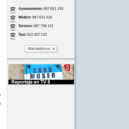
Ayuntamiento:
987 631 193
Médico:
987 631 010
Turismo:
987 798 141
Taxi:
622 307 133
s
a