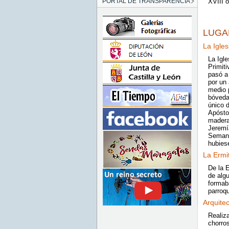
PORTAL DE TRANSPARENCIA
XVIII 
LUGA
La Igles
La Igle
Primit
pasó a
por un 
medio 
bóveda
único d
Apósto
madera
Jeremía
Semana
hubies
La Ermi
De la 
de algu
formaba
parroqu
Arquite
Realiz
chorro