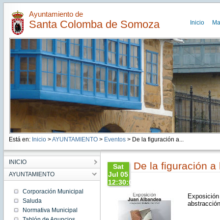
Ayuntamiento de
Santa Colomba de Somoza
Inicio
Ma
Está en:
Inicio
>
AYUNTAMIENTO
>
Eventos
> De la figuración a...
INICIO
De la figuración a 
Sat
Jul 05
AYUNTAMIENTO
12:30:00
CEST
Corporación Municipal
Exposición 
2025
Saluda
abstracción
Sat Jul
Normativa Municipal
05
12:30:00
Tablón de Anuncios