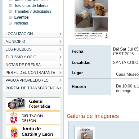
CEST
Teléfonos de Interés
2025
Sat Jul
Trámites y Solicitudes
05
12:30:00
Eventos
CEST
2025
Noticias
LOCALIZACION
MUNICIPIO
Del Sat Jul 0
LOS PUEBLOS
Fecha
CEST 2025
TURISMO Y OCIO
Localidad
SANTA COLO
NOTAS DE PRENSA
PERFIL DEL CONTRATANTE
Lugar
Casa Museo
PAGO A PROVEEDORES
De 10:00 a 1
Horario
PORTAL DE TRANSPARENCIA
domingo.
Galería de Imágenes