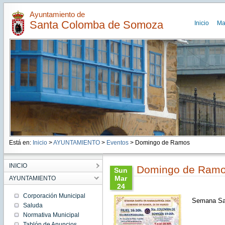
Ayuntamiento de
Santa Colomba de Somoza
Inicio
Ma
Está en:
Inicio
>
AYUNTAMIENTO
>
Eventos
> Domingo de Ramos
INICIO
Domingo de Ram
Sun
Mar
AYUNTAMIENTO
24
19:01:00
Corporación Municipal
Semana Sa
CET
Saluda
2024
Normativa Municipal
Sun
Mar 24
Tablón de Anuncios