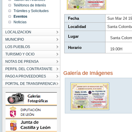
19:01:00
Teléfonos de Interés
CET
2024
Trámites y Solicitudes
Sun Mar
Eventos
24
Fecha
Sun Mar 24 1
19:01:00
Noticias
CET
2024
Localidad
Santa Colomb
LOCALIZACION
Lugar
Santa Colo
MUNICIPIO
LOS PUEBLOS
Horario
19.00H
TURISMO Y OCIO
NOTAS DE PRENSA
PERFIL DEL CONTRATANTE
Galería de Imágenes
PAGO A PROVEEDORES
PORTAL DE TRANSPARENCIA