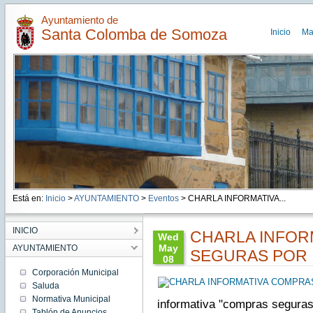
Ayuntamiento de
Santa Colomba de Somoza
Inicio
Ma
Está en:
Inicio
>
AYUNTAMIENTO
>
Eventos
> CHARLA INFORMATIVA...
INICIO
CHARLA INFOR
Wed
May
AYUNTAMIENTO
SEGURAS POR 
08
16:30:00
Corporación Municipal
CEST
Saluda
2024
Normativa Municipal
informativa "compras seguras 
Wed
May 08
Tablón de Anuncios