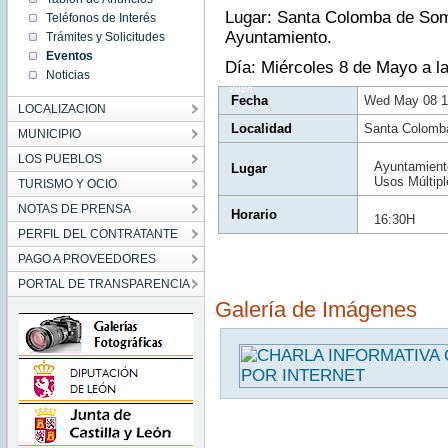
16:30:00
Lugar: Santa Colomba de Som
Teléfonos de Interés
CEST
2024
Ayuntamiento.
Trámites y Solicitudes
Wed
Eventos
May 08
Día: Miércoles 8 de Mayo a l
16:30:00
Noticias
CEST
2024
Fecha
Wed May 08 1
LOCALIZACION
Localidad
Santa Colomb
MUNICIPIO
LOS PUEBLOS
Ayuntamient
Lugar
Usos Múltipl
TURISMO Y OCIO
NOTAS DE PRENSA
Horario
16:30H
PERFIL DEL CONTRATANTE
PAGO A PROVEEDORES
PORTAL DE TRANSPARENCIA
Galería de Imágenes