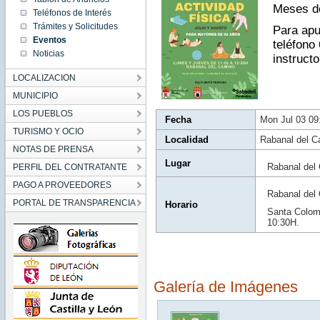
CEST
Meses de
Teléfonos de Interés
2023
Mon Jul
Trámites y Solicitudes
Para apu
03
09:30:00
Eventos
teléfono 
CEST
2023
Noticias
instructo
LOCALIZACION
MUNICIPIO
LOS PUEBLOS
Fecha
Mon Jul 03 0
TURISMO Y OCIO
Localidad
Rabanal del 
NOTAS DE PRENSA
Lugar
Rabanal del
PERFIL DEL CONTRATANTE
PAGO A PROVEEDORES
Rabanal del 
PORTAL DE TRANSPARENCIA
Horario
Santa Colom
10:30H.
Galería de Imágenes