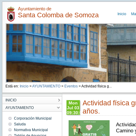
Ayuntamiento de
Santa Colomba de Somoza
Inicio
Ma
Está en:
Inicio
>
AYUNTAMIENTO
>
Eventos
> Actividad física g...
INICIO
Actividad física 
Mon
Jul 03
AYUNTAMIENTO
años.
09:30:00
CEST
Corporación Municipal
2023
Actividad
Saluda
Mon Jul
Normativa Municipal
Camino 
03
09:30:00
Tablón de Anuncios