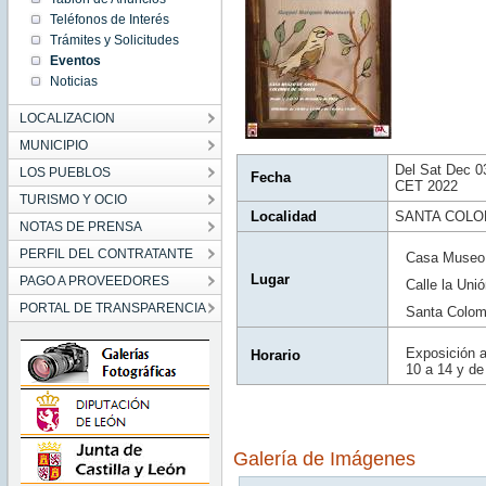
17:00:00
Teléfonos de Interés
CET
2022
Trámites y Solicitudes
Sat Dec
Eventos
03
17:00:00
Noticias
CET
2022
LOCALIZACION
MUNICIPIO
Del Sat Dec 0
LOS PUEBLOS
Fecha
CET 2022
TURISMO Y OCIO
Localidad
SANTA COLO
NOTAS DE PRENSA
PERFIL DEL CONTRATANTE
Casa Museo
Lugar
PAGO A PROVEEDORES
Calle la Unió
PORTAL DE TRANSPARENCIA
Santa Colo
Exposición ab
Horario
10 a 14 y de
Galería de Imágenes