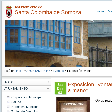
Ayuntamiento de
Santa Colomba de Somoza
Inicio
Ma
Está en:
Inicio
>
AYUNTAMIENTO
>
Eventos
> Exposición "Ventan...
INICIO
Exposición "Venta
Sat
Dec
AYUNTAMIENTO
a mano"
03
17:00:00
Corporación Municipal
CET
Obras real
Saluda
2022
Normativa Municipal
Sat Dec
03
Tablón de Anuncios