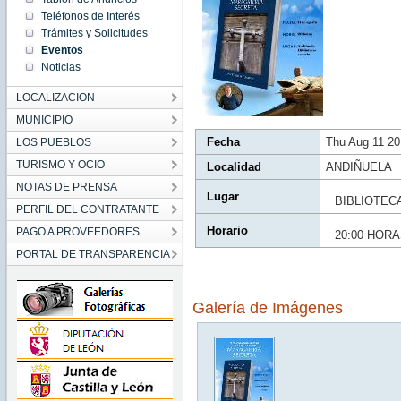
20:00:00
Teléfonos de Interés
CEST
2022
Trámites y Solicitudes
Thu Aug
Eventos
11
20:00:00
Noticias
CEST
2022
LOCALIZACION
MUNICIPIO
Fecha
Thu Aug 11 2
LOS PUEBLOS
TURISMO Y OCIO
Localidad
ANDIÑUELA
NOTAS DE PRENSA
Lugar
BIBLIOTEC
PERFIL DEL CONTRATANTE
Horario
PAGO A PROVEEDORES
20:00 HOR
PORTAL DE TRANSPARENCIA
Galería de Imágenes