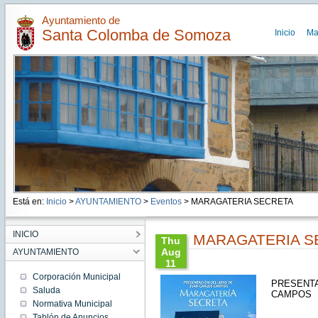
Ayuntamiento de
Santa Colomba de Somoza
Inicio
Ma
Está en:
Inicio
>
AYUNTAMIENTO
>
Eventos
> MARAGATERIA SECRETA
INICIO
MARAGATERIA S
Thu
Aug
AYUNTAMIENTO
11
20:00:00
Corporación Municipal
PRESENTA
CEST
Saluda
CAMPOS
2022
Normativa Municipal
Thu
Aug 11
Tablón de Anuncios