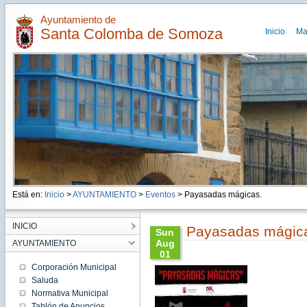
Ayuntamiento de
Santa Colomba de Somoza
Inicio
Ma
Está en:
Inicio
>
AYUNTAMIENTO
>
Eventos
> Payasadas mágicas.
INICIO
Payasadas mágic
Sun
Aug
AYUNTAMIENTO
01
17:00:00
Corporación Municipal
CEST
Saluda
2021
Normativa Municipal
Sun
Aug 01
Tablón de Anuncios