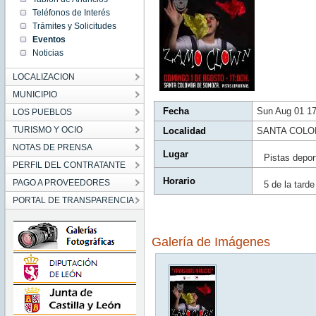
17:00:00
Teléfonos de Interés
CEST
2021
Trámites y Solicitudes
Sun Aug
Eventos
01
17:00:00
Noticias
CEST
2021
LOCALIZACION
MUNICIPIO
Fecha
Sun Aug 01 1
LOS PUEBLOS
TURISMO Y OCIO
Localidad
SANTA COLO
NOTAS DE PRENSA
Lugar
Pistas depo
PERFIL DEL CONTRATANTE
Horario
PAGO A PROVEEDORES
5 de la tarde
PORTAL DE TRANSPARENCIA
Galería de Imágenes