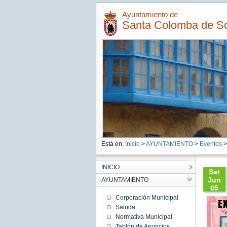
Ayuntamiento de
Santa Colomba de 
Está en:
Inicio
>
AYUNTAMIENTO
>
Eventos
>
INICIO
Sat
Jun
AYUNTAMIENTO
05
11:30:
Corporación Municipal
CEST
Saluda
2021
Normativa Municipal
Sat Jun
05
Tablón de Anuncios