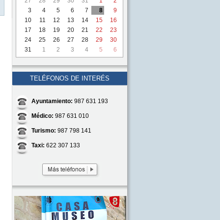
27
28
29
30
31
1
2
3
4
5
6
7
8
9
10
11
12
13
14
15
16
17
18
19
20
21
22
23
24
25
26
27
28
29
30
31
1
2
3
4
5
6
TELÉFONOS DE INTERÉS
Ayuntamiento:
987 631 193
Médico:
987 631 010
Turismo:
987 798 141
Taxi:
622 307 133