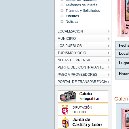
11:30:00
Teléfonos de Interés
CEST
2021
Trámites y Solicitudes
Sat Jun
Eventos
05
11:30:00
Noticias
CEST
2021
LOCALIZACION
MUNICIPIO
Fech
LOS PUEBLOS
TURISMO Y OCIO
Local
NOTAS DE PRENSA
Luga
PERFIL DEL CONTRATANTE
Horar
PAGO A PROVEEDORES
PORTAL DE TRANSPARENCIA
Galer