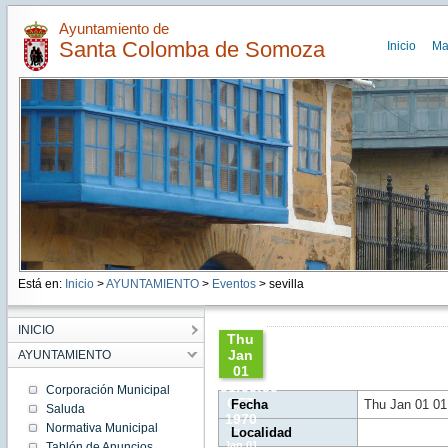
Ayuntamiento de
Santa Colomba de Somoza
Inicio
Ma
Está en:
Inicio
>
AYUNTAMIENTO
>
Eventos
> sevilla
INICIO
Thu
Jan
AYUNTAMIENTO
01
01:00:00
Corporación Municipal
CET
Fecha
Thu Jan 01 01
Saluda
1970
Normativa Municipal
Localidad
Thu
Jan 01
Tablón de Anuncios