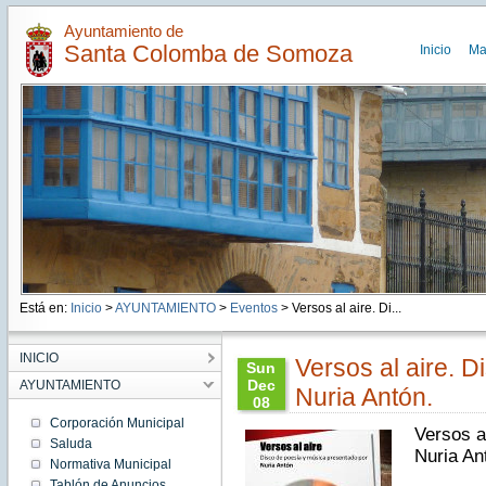
Ayuntamiento de
Santa Colomba de Somoza
Inicio
Ma
Está en:
Inicio
>
AYUNTAMIENTO
>
Eventos
> Versos al aire. Di...
INICIO
Versos al aire. D
Sun
Dec
AYUNTAMIENTO
Nuria Antón.
08
18:01:00
Corporación Municipal
Versos a
CET
Saluda
2019
Nuria An
Normativa Municipal
Sun
Dec 08
Tablón de Anuncios