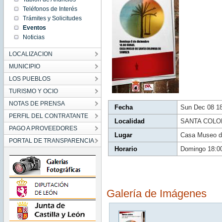
18:01:00
Teléfonos de Interés
CET
2019
Trámites y Solicitudes
Sun Dec
Eventos
08
18:01:00
Noticias
CET
2019
LOCALIZACION
MUNICIPIO
LOS PUEBLOS
TURISMO Y OCIO
NOTAS DE PRENSA
Fecha
Sun Dec 08 1
PERFIL DEL CONTRATANTE
Localidad
SANTA COLO
PAGO A PROVEEDORES
Lugar
Casa Museo d
PORTAL DE TRANSPARENCIA
Horario
Domingo 18:0
Galería de Imágenes