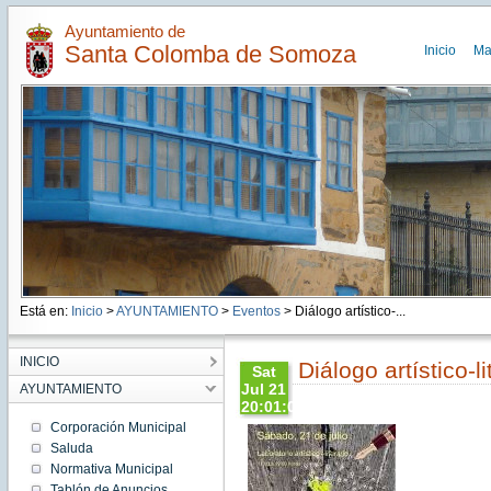
Ayuntamiento de
Santa Colomba de Somoza
Inicio
Ma
Está en:
Inicio
>
AYUNTAMIENTO
>
Eventos
> Diálogo artístico-...
INICIO
Diálogo artístico-li
Sat
Jul 21
AYUNTAMIENTO
20:01:00
CEST
Corporación Municipal
2018
Saluda
Sat Jul
Normativa Municipal
21
20:01:00
Tablón de Anuncios